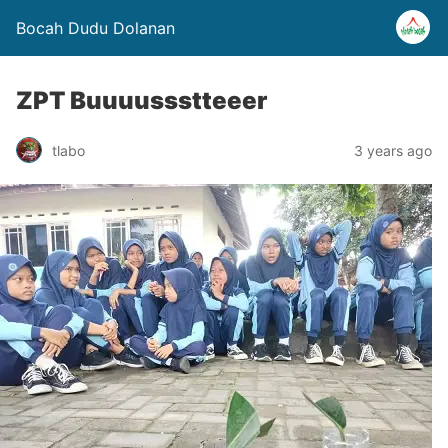
Bocah Dudu Dolanan
ZPT Buuuussstteeer
tlabo
3 years ago