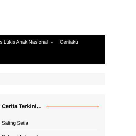
s Lukis Anak Nasional
Ceritaku
s Lukis 2022
ore Gambar 2020
es Lukis 2020
Cerita Terkini…
Saling Setia