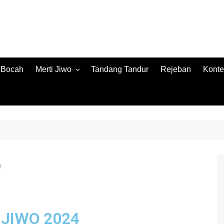
h Bocah
Merti Jiwo
Tandang Tandur
Rejeban
Konte
Merti Jiwo 2024
Konte
Merti Jiwo 2023
Jamb
Konnt
o
 JIWO 2024