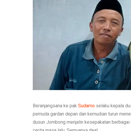
Beranjangsana ke pak
Sudarno
selaku kepala du
pemuda gardan depan dan kemudian turun mene
dusun Jombong menjalin kesepakatan berbagai m
cerita masa lalu. Semuanya deal…