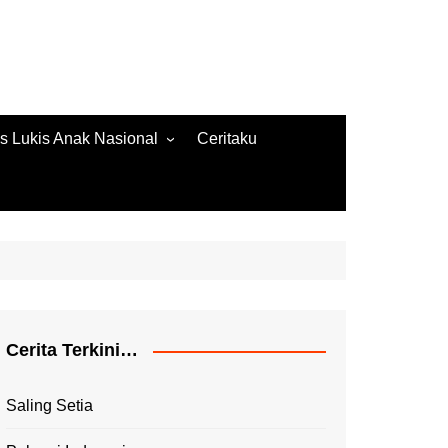
s Lukis Anak Nasional
Ceritaku
s Lukis 2022
ore Gambar 2020
es Lukis 2020
Cerita Terkini…
Saling Setia