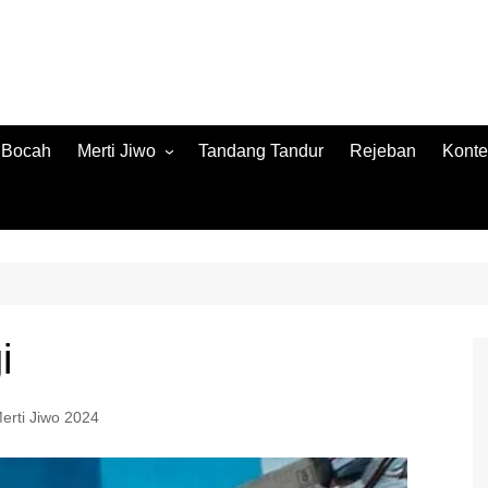
h Bocah
Merti Jiwo
Tandang Tandur
Rejeban
Konte
Merti Jiwo 2024
Konte
Merti Jiwo 2023
Jamb
Konnt
i
erti Jiwo 2024