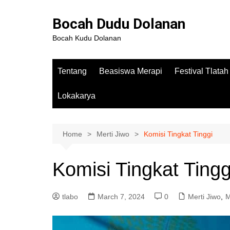
Bocah Dudu Dolanan
Bocah Kudu Dolanan
Tentang
Beasiswa Merapi
Festival Tlata
Lokakarya
Home
Merti Jiwo
Komisi Tingkat Tinggi
Komisi Tingkat Tingg
tlabo
March 7, 2024
0
Merti Jiwo
,
M