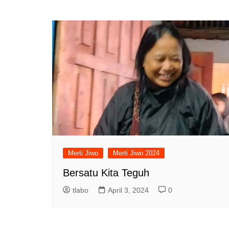
Merti Jiwo
Merti Jiwo 2024
Bersatu Kita Teguh
tlabo
April 3, 2024
0