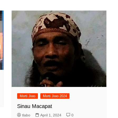
Merti Jiwo
Merti Jiwo 2024
Sinau Macapat
tlabo
April 1, 2024
0