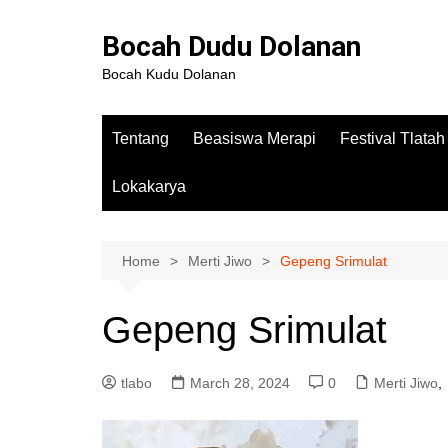
Bocah Dudu Dolanan
Bocah Kudu Dolanan
Tentang
Beasiswa Merapi
Festival Tlata
Lokakarya
Home
Merti Jiwo
Gepeng Srimulat
Gepeng Srimulat
tlabo
March 28, 2024
0
Merti Jiwo
,