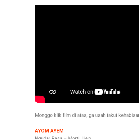
Monggo klik film di atas, ga usah takut kehabisa
AYOM AYEM
Ngudar Rasa – Merti Jiwo