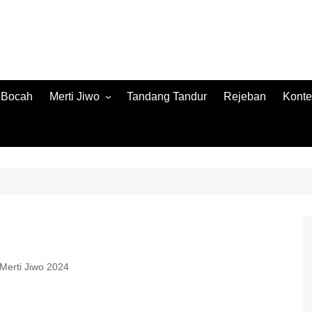
h Bocah
Merti Jiwo
Tandang Tandur
Rejeban
Konte
Merti Jiwo 2024
Konte
Merti Jiwo 2023
Jamb
Konnt
Merti Jiwo 2024