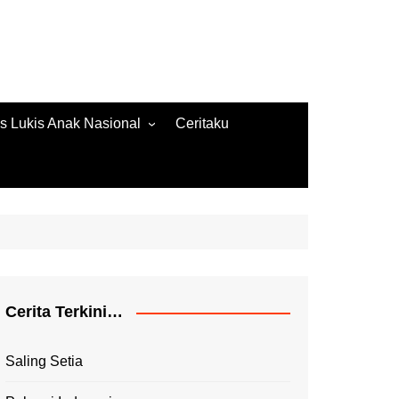
s Lukis Anak Nasional
Ceritaku
s Lukis 2022
ore Gambar 2020
es Lukis 2020
Cerita Terkini…
Saling Setia