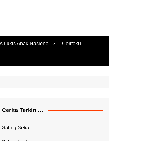
s Lukis Anak Nasional
Ceritaku
s Lukis 2022
ore Gambar 2020
es Lukis 2020
Cerita Terkini…
Saling Setia