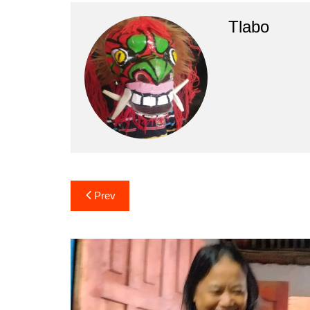
Tlabo
Prev