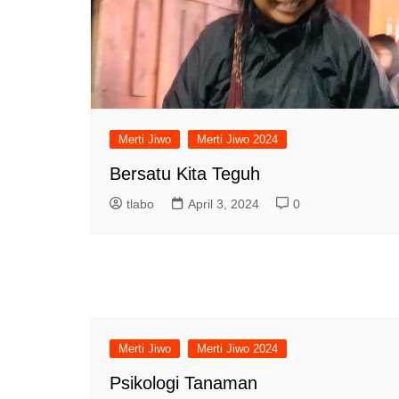
Merti Jiwo
Merti Jiwo 2024
Bersatu Kita Teguh
tlabo
April 3, 2024
0
Merti Jiwo
Merti Jiwo 2024
Psikologi Tanaman