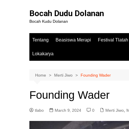
Bocah Dudu Dolanan
Bocah Kudu Dolanan
Tentang
Beasiswa Merapi
Festival Tlata
Lokakarya
Home
Merti Jiwo
Founding Wader
Founding Wader
tlabo
March 9, 2024
0
Merti Jiwo
,
M