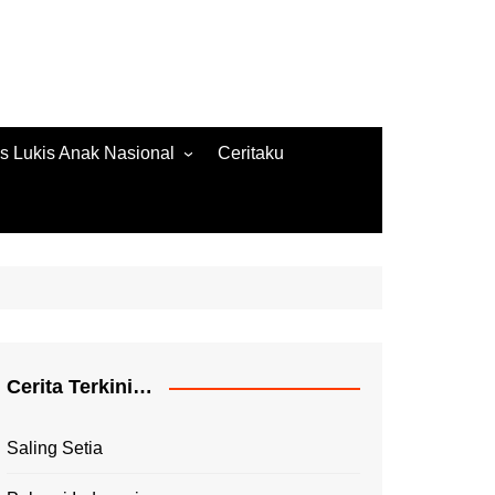
s Lukis Anak Nasional
Ceritaku
s Lukis 2022
ore Gambar 2020
es Lukis 2020
Cerita Terkini…
Saling Setia