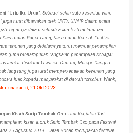
ni “Urip Iku Urup”
:
Sebagai salah satu kesenian yang
i juga turut dibawakan oleh UKTK UNAIR dalam acara
gah, tepatnya dalam sebuah acara festival tahunan
di Kecamatan Pageruyung, Kecamatan Kendal. Festival
cara tahunan yang didalamnya turut memuat penampilan
daerah guna menampilkan rangkaian penampilan sebagai
asyarakat disekitar kawasan Gunung Merapi. Dengan
idak langsung juga turut memperkenalkan kesenian yang
secara luas kepada masyarakat di daerah tersebut. Wahh,
ukm.unair.ac.id, 21 Okt 2023
engan Kisah Sarip Tambak Oso
:
Unit Kegiatan Tari
enampilkan kisah ludruk Sarip Tambak Oso pada Festival
ada 25 Agustus 2019. Tlatah Bocah merupakan festival