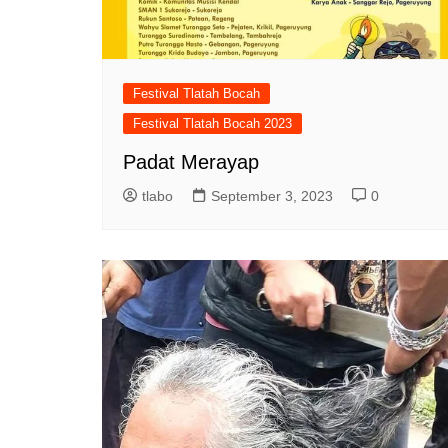
Festival Tlatah Bocah
Festival Tlatah Bocah 2023
Padat Merayap
tlabo
September 3, 2023
0