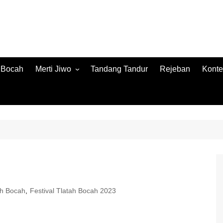
h Bocah
Merti Jiwo
Tandang Tandur
Rejeban
Konte
Merti Jiwo 2024
Konte
Merti Jiwo 2023
Jamb
Konnt
ah Bocah
,
Festival Tlatah Bocah 2023