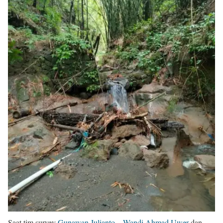
Saat tim survey
Gunawan Julianto
–
Wandi Ahmad Uwer
dan