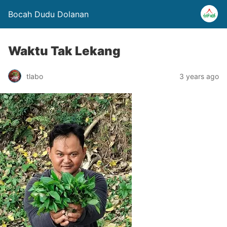
Bocah Dudu Dolanan
Waktu Tak Lekang
tlabo
3 years ago