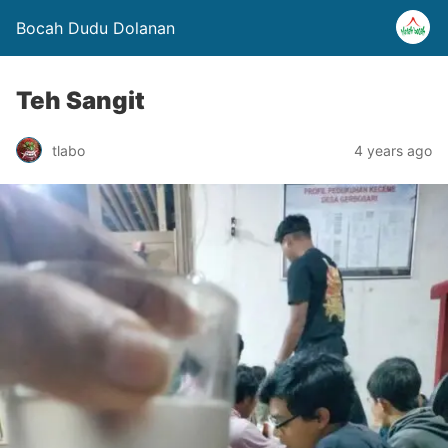
Bocah Dudu Dolanan
Teh Sangit
tlabo
4 years ago