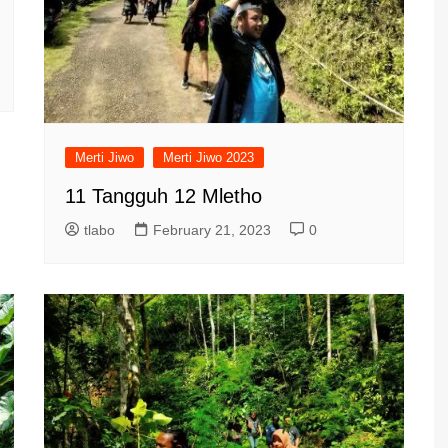
Merti Jiwo
Merti Jiwo 2023
11 Tangguh 12 Mletho
tlabo
February 21, 2023
0