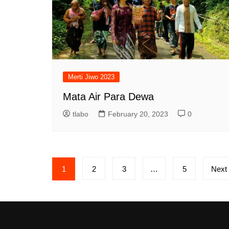
Merti Jiwo 2023
Mata Air Para Dewa
tlabo
February 20, 2023
0
1
2
3
…
5
Next