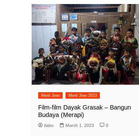
Merti Jiwo
Merti Jiwo 2023
Film-film Dayak Grasak – Bangun
Budaya (Merapi)
tlabo
March 1, 2023
0