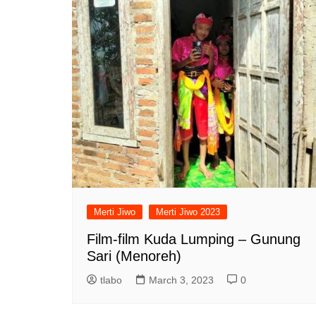
Merti Jiwo
Merti Jiwo 2023
Film-film Kuda Lumping – Gunung
Sari (Menoreh)
tlabo
March 3, 2023
0