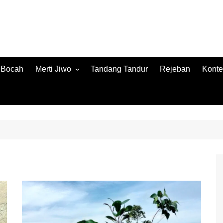
h Bocah
Merti Jiwo
Tandang Tandur
Rejeban
Konte
Merti Jiwo 2024
Konte
Merti Jiwo 2023
Jamb
Konnt