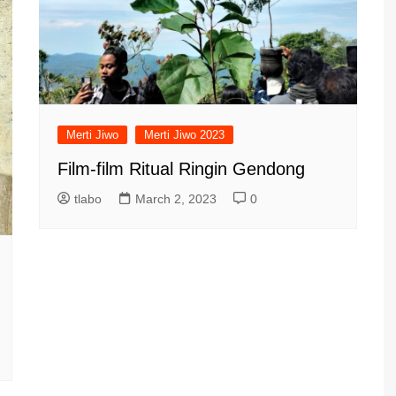
Merti Jiwo
Merti Jiwo 2023
Film-film Ritual Ringin Gendong
tlabo
March 2, 2023
0