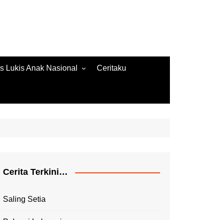
s Lukis Anak Nasional
Ceritaku
s Lukis 2022
ore Gambar 2020
es Lukis 2020
Cerita Terkini…
Saling Setia