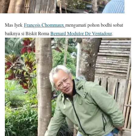
Mas Iyek
François Chommaux
mengamati pohon bodhi sobat
baiknya si Biskit Roma
Bernard Modulor De Ventadour
.