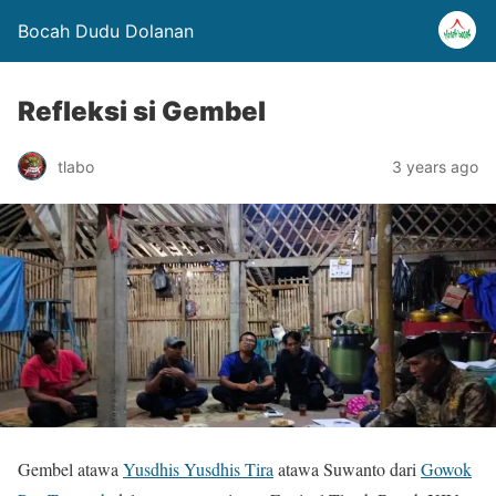
Bocah Dudu Dolanan
Refleksi si Gembel
tlabo
3 years ago
Gembel atawa
Yusdhis Yusdhis Tira
atawa Suwanto dari
Gowok