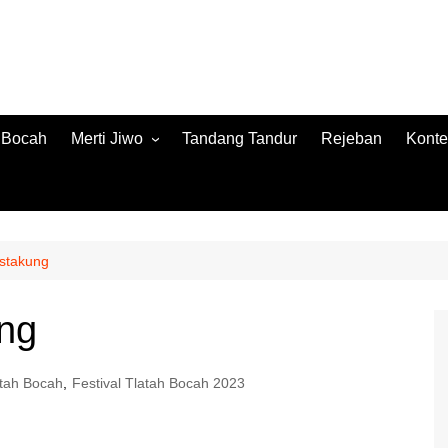
h Bocah
Merti Jiwo
Tandang Tandur
Rejeban
Konte
Merti Jiwo 2024
Konte
Merti Jiwo 2023
Jamb
Konnt
stakung
ng
atah Bocah
,
Festival Tlatah Bocah 2023