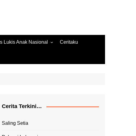
s Lukis Anak Nasional
Ceritaku
s Lukis 2022
ore Gambar 2020
es Lukis 2020
Cerita Terkini…
Saling Setia