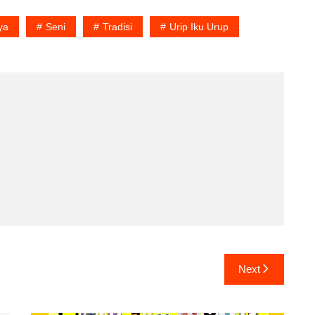
ya
Seni
Tradisi
Urip Iku Urup
Next