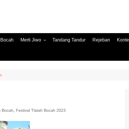
h Bocah
Merti Jiwo
Tandang Tandur
Rejeban
Konte
Merti Jiwo 2024
Konte
Merti Jiwo 2023
Jamb
Konnt
h
ah Bocah
,
Festival Tlatah Bocah 2023