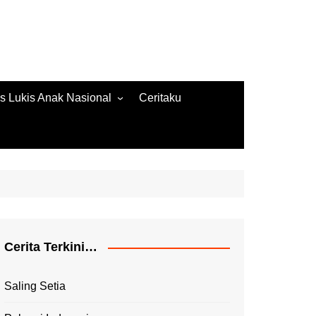
s Lukis Anak Nasional
Ceritaku
s Lukis 2022
ore Gambar 2020
es Lukis 2020
Cerita Terkini…
Saling Setia