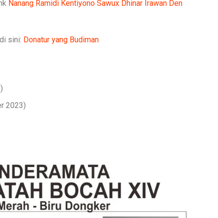
enk
Nanang Ramidi
Kentiyono Sawux
Dhinar Irawan
Den
i sini:
Donatur yang Budiman
)
er 2023)