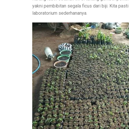
yakni pembibitan segala ficus dari biji. Kita pas
laboratorium sederhananya.