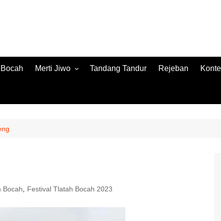
h Bocah
Merti Jiwo
Tandang Tandur
Rejeban
Konte
Merti Jiwo 2024
Konte
Merti Jiwo 2023
Jamb
Konnt
eng
ah Bocah
,
Festival Tlatah Bocah 2023