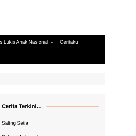
s Lukis Anak Nasional
Ceritaku
s Lukis 2022
ore Gambar 2020
es Lukis 2020
Cerita Terkini…
Saling Setia