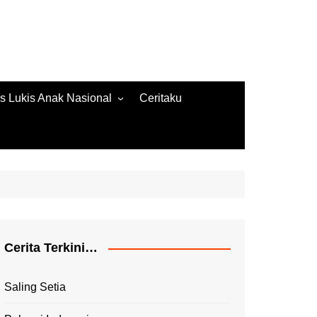
s Lukis Anak Nasional
Ceritaku
s Lukis 2022
ore Gambar 2020
es Lukis 2020
Cerita Terkini…
Saling Setia