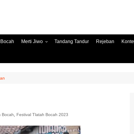
h Bocah
Merti Jiwo
Tandang Tandur
Rejeban
Konte
Merti Jiwo 2024
Konte
Merti Jiwo 2023
Jamb
Konnt
lan
ah Bocah
,
Festival Tlatah Bocah 2023