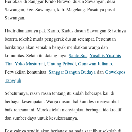
Berlokasi di Sanggar Krido Birowo, dusun Sawangan, desa
Sawangan, kec. Sawangan, kab. Magelang. Pusatnya pusat
Sawangan.
Hadir diantaranya pak Karno, Kadus dusun Sawangan & istrinya
beserta tokoh2 muda penggerak dusun setempat. Pertemuan
berikutnya akan semakin banyak melibatkan warga dan
komunitas. Selain itu datang juga:
Santo Sus
,
Yusdhis Yusdhis
Tira
,
Yoko Masturrait
,
Untung Pribadi
,
Gunawan Julianto
.
Perwakilan komunitas
Sanggar Bangun Budaya
dan
Gowokpos
Tangguh
Sebelumnya, rasan-rasan tentang itu sudah beberapa kali di
berbagai kesempatan. Warga dusun, bahkan desa menyambut
baik rencana ini. Mereka telah menyiapkan berbagai ide kreatif
dan sumber daya untuk kesuksesannya.
Festivalnya sendiri akan berlangsung pada saat libur sekolah di