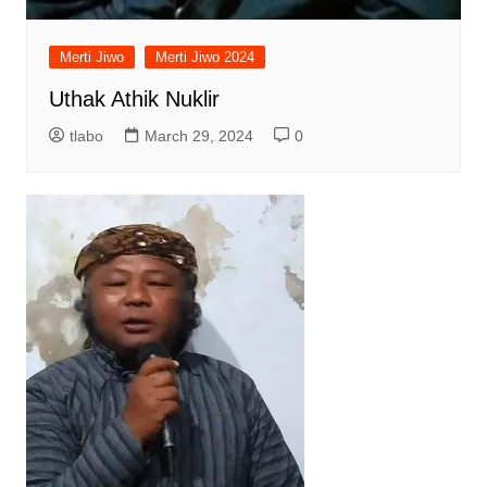
Merti Jiwo
Merti Jiwo 2024
Uthak Athik Nuklir
tlabo
March 29, 2024
0