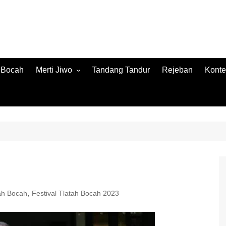
h Bocah
Merti Jiwo
Tandang Tandur
Rejeban
Konte
Merti Jiwo 2024
Konte
Merti Jiwo 2023
Jamb
Konnt
tah Bocah
,
Festival Tlatah Bocah 2023