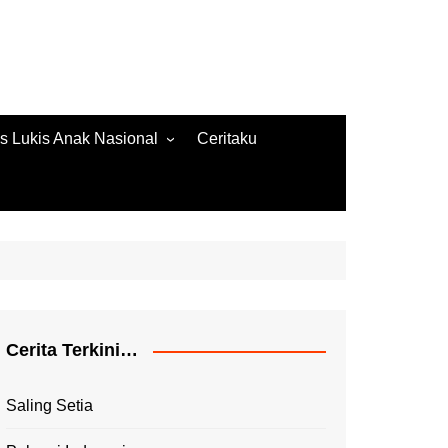
s Lukis Anak Nasional
Ceritaku
s Lukis 2022
ore Gambar 2020
es Lukis 2020
Cerita Terkini…
Saling Setia