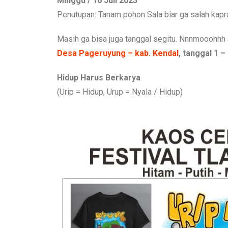
Minggu / 16 Juli 2023
Penutupan: Tanam pohon Sala biar ga salah kapra
Masih ga bisa juga tanggal segitu. Nnnmooohhh
Desa Pageruyung – kab. Kendal
, tanggal 1 –
Hidup Harus Berkarya
(Urip = Hidup, Urup = Nyala / Hidup)