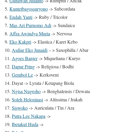
4.
Gunawan Julianto
-> Rumphii / Ancak
5.
Kuntetbagossuryono
-> Subcordata
6.
Endah Yanti
-> Ruby / Tricolor
7.
Mas Ari Purnomo Adi
-> Sundaica
8.
Affra Awindya Muria
-> Nervosa
9.
Eko Kakpri
-> Elastica / Karet Kebo
10.
Asdiar Eko Junaidi
– > Saxophilla / Abar
11.
Agoes Banjer
-> Miqueliana / Kuryo
12.
Dapur Pring
-> Religiosa / Bodhi
13.
Gembol Le
-> Kerkoveni
14. Dayat -> Lyrata / Ketapang Biola
15.
Ngisa Nugroho
-> Benghalensis / Dewata
16.
Soleh Helosinasi
-> Altissima / Jrakah
17.
Siswoko
-> Auriculata / Tin / Ara
18.
Putra Lee Nakapa
->
19.
Ibetakul Huda
->