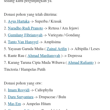
sedang kami pergunjingkan ya.
Donasi pohon yang telah diterima:
1.
Agus Hartaka
-> Superba / Krasak
2.
Naradho Rudi Pranoto
-> Retusa / Ara Jejawi
3.
Gumilang Fibriansyah
-> Variegata / Gondang
4.
Tanto Van Hanggel
-> Amplisima
5. Yayasan Garuda Mulia (
Zainal Arifin
) -> Albipilla / Leses
6. Rante Rau (
Ahmad Mardiansyah
) -> Depressa
7. Karang Taruna Cipta Muda Wibawa (
Ahmad Rafianto
) ->
Tinctoria / Hampelas Putih
Donasi pohon yang otw:
1.
Imam Rosyidi
-> Callophylla
2.
Daru Suryantara
-> Drupaceae / Bulu
3.
Mas Em
-> Ampelas Hitam