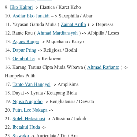
9.
Eko Kakpri
-> Elastica / Karet Kebo
10.
Asdiar Eko Junaidi
– > Saxophilla / Abar
11. Yayasan Garuda Mulia (
Zainal Arifin
) -> Depressa
12. Rante Rau (
Ahmad Mardiansyah
) -> Albipilla / Leses
13.
Agoes Banjer
-> Miqueliana / Kuryo
14.
Dapur Pring
-> Religiosa / Bodhi
15.
Gembol Le
-> Kerkoveni
16. Karang Taruna Cipta Muda Wibawa (
Ahmad Rafianto
) ->
Hampelas Putih
17.
Tanto Van Hanggel
-> Amplisima
18. Dayat -> Lyrata / Ketapang Biola
19.
Ngisa Nugroho
-> Benghalensis / Dewata
20.
Putra Lee Nakapa
->
21.
Soleh Helosinasi
-> Altissima / Jrakah
22.
Ibetakul Huda
->
23.
Siswoko
-> Auriculata / Tin / Ara