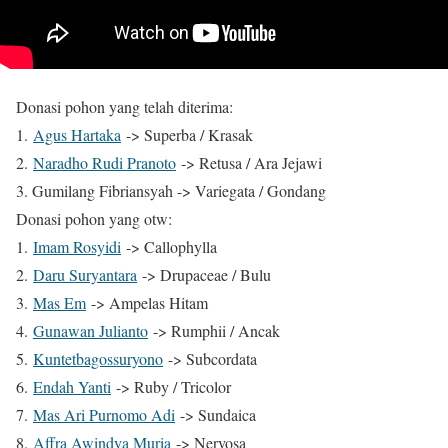
Donasi pohon yang telah diterima:
1.
Agus Hartaka
-> Superba / Krasak
2.
Naradho Rudi Pranoto
-> Retusa / Ara Jejawi
3. Gumilang Fibriansyah -> Variegata / Gondang
Donasi pohon yang otw:
1.
Imam Rosyidi
-> Callophylla
2.
Daru Suryantara
-> Drupaceae / Bulu
3.
Mas Em
-> Ampelas Hitam
4.
Gunawan Julianto
-> Rumphii / Ancak
5.
Kuntetbagossuryono
-> Subcordata
6.
Endah Yanti
-> Ruby / Tricolor
7.
Mas Ari Purnomo Adi
-> Sundaica
8.
Affra Awindya Muria
-> Nervosa