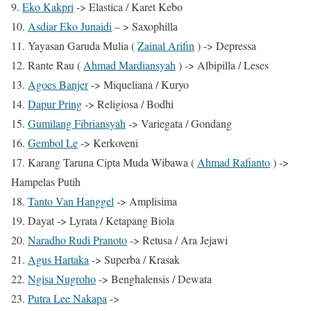
9.
Eko Kakpri
-> Elastica / Karet Kebo
10.
Asdiar Eko Junaidi
– > Saxophilla
11. Yayasan Garuda Mulia (
Zainal Arifin
) -> Depressa
12. Rante Rau (
Ahmad Mardiansyah
) -> Albipilla / Leses
13.
Agoes Banjer
-> Miqueliana / Kuryo
14.
Dapur Pring
-> Religiosa / Bodhi
15.
Gumilang Fibriansyah
-> Variegata / Gondang
16.
Gembol Le
-> Kerkoveni
17. Karang Taruna Cipta Muda Wibawa (
Ahmad Rafianto
) ->
Hampelas Putih
18.
Tanto Van Hanggel
-> Amplisima
19. Dayat -> Lyrata / Ketapang Biola
20.
Naradho Rudi Pranoto
-> Retusa / Ara Jejawi
21.
Agus Hartaka
-> Superba / Krasak
22.
Ngisa Nugroho
-> Benghalensis / Dewata
23.
Putra Lee Nakapa
->