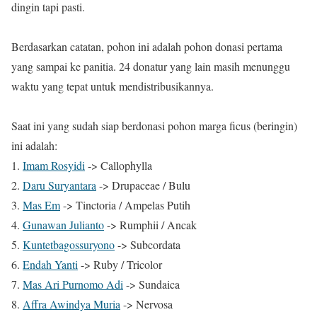
dingin tapi pasti.
Berdasarkan catatan, pohon ini adalah pohon donasi pertama
yang sampai ke panitia. 24 donatur yang lain masih menunggu
waktu yang tepat untuk mendistribusikannya.
Saat ini yang sudah siap berdonasi pohon marga ficus (beringin)
ini adalah:
1.
Imam Rosyidi
-> Callophylla
2.
Daru Suryantara
-> Drupaceae / Bulu
3.
Mas Em
-> Tinctoria / Ampelas Putih
4.
Gunawan Julianto
-> Rumphii / Ancak
5.
Kuntetbagossuryono
-> Subcordata
6.
Endah Yanti
-> Ruby / Tricolor
7.
Mas Ari Purnomo Adi
-> Sundaica
8.
Affra Awindya Muria
-> Nervosa