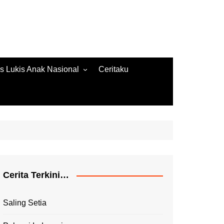
s Lukis Anak Nasional
Ceritaku
s Lukis 2022
ore Gambar 2020
es Lukis 2020
Cerita Terkini…
Saling Setia