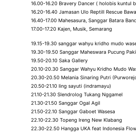
16.00-16.20 Bravery Dancer ( holobis kuntul b
16.20-16.40 Jamasan Ulo Reptill Rescue Baw
16.40-17.00 Mahesasura, Sanggar Batara Ba
17.00-17.20 Kajen, Musik, Semarang
19.15-19.30 sanggar wahyu kridho mudo wases
19.30-19.50 Sanggar Maheswara Pucung Paki
19.50-20.10 Saka Gallery
20.10-20.30 Sanggar Wahyu Kridho Mudo Was
20.30-20.50 Melania Sinaring Putri (Purworej
20.50-21.10 Iing sayuti (indramayu)
21.10-21.30 Slendrolog Tukang Nggamel
21.30-21.50 Sanggar Ogal Agil
21.50-22.10 Sanggar Gaboet Wasesa
22.10-22.30 Topeng Ireng New Klabang
22.30-22.50 Hangga UKA feat Indonesia Flo