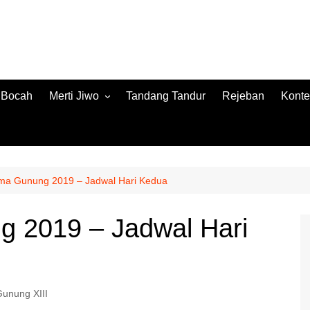
h Bocah
Merti Jiwo
Tandang Tandur
Rejeban
Konte
Merti Jiwo 2024
Konte
Merti Jiwo 2023
Jamb
Konnt
Lima Gunung 2019 – Jadwal Hari Kedua
g 2019 – Jadwal Hari
Gunung XIII