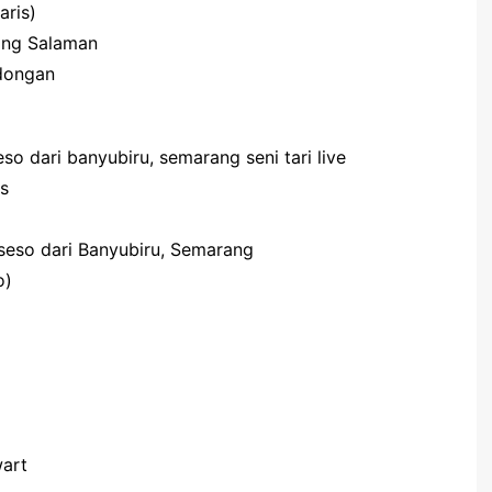
aris)
ang Salaman
ndongan
o dari banyubiru, semarang seni tari live
s
eso dari Banyubiru, Semarang
o)
wart