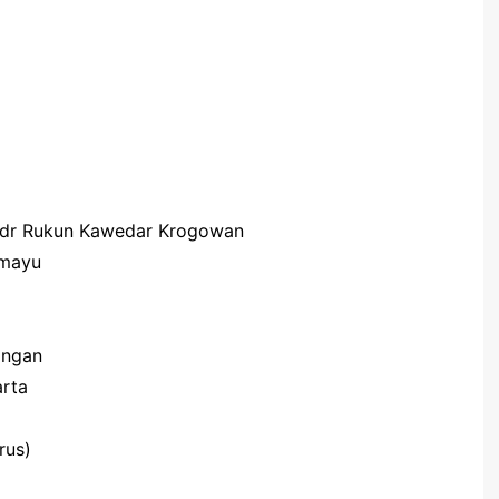
” dr Rukun Kawedar Krogowan
amayu
ongan
rta
rus)