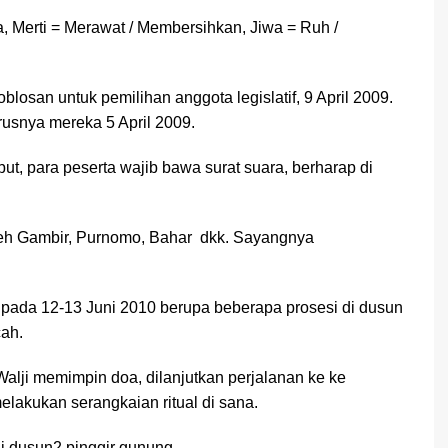
a, Merti = Merawat / Membersihkan, Jiwa = Ruh /
losan untuk pemilihan anggota legislatif, 9 April 2009.
rusnya mereka 5 April 2009.
t, para peserta wajib bawa surat suara, berharap di
oleh Gambir, Purnomo, Bahar dkk. Sayangnya
 pada 12-13 Juni 2010 berupa beberapa prosesi di dusun
ah.
alji memimpin doa, dilanjutkan perjalanan ke ke
lakukan serangkaian ritual di sana.
di dusun2 pinggir gunung.