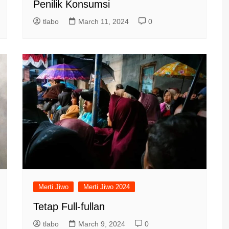
Penilik Konsumsi
tlabo
March 11, 2024
0
Merti Jiwo
Merti Jiwo 2024
Tetap Full-fullan
tlabo
March 9, 2024
0