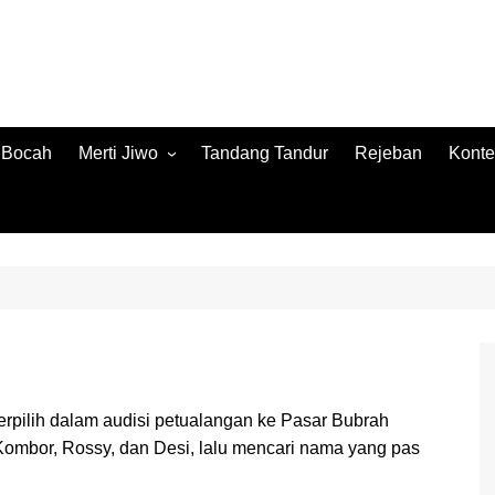
h Bocah
Merti Jiwo
Tandang Tandur
Rejeban
Konte
Merti Jiwo 2024
Konte
Merti Jiwo 2023
Jamb
Konnt
erpilih dalam audisi petualangan ke Pasar Bubrah
Kombor, Rossy, dan Desi, lalu mencari nama yang pas