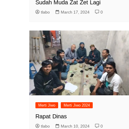
Sudah Muda Zat Zet Lagi
tlabo
March 17, 2024
0
Merti Jiwo
Merti Jiwo 2024
Rapat Dinas
tlabo
March 10, 2024
0