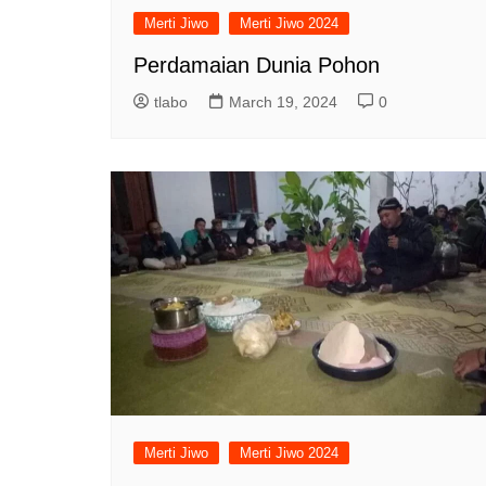
Merti Jiwo
Merti Jiwo 2024
Perdamaian Dunia Pohon
tlabo
March 19, 2024
0
Merti Jiwo
Merti Jiwo 2024