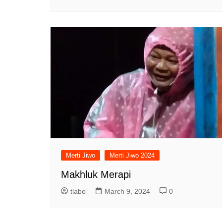
Merti Jiwo
Merti Jiwo 2024
Makhluk Merapi
tlabo
March 9, 2024
0