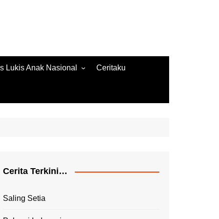
s Lukis Anak Nasional
Ceritaku
s Lukis 2022
ore Gambar 2020
es Lukis 2020
Cerita Terkini…
Saling Setia