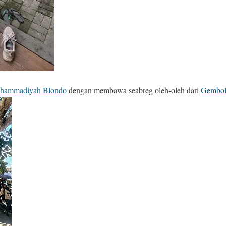
hammadiyah Blondo
dengan membawa seabreg oleh-oleh dari
Gembol