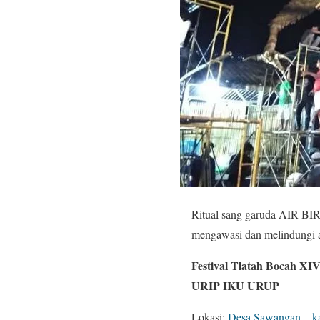
Ritual sang garuda AIR BI
mengawasi dan melindungi 
Festival Tlatah Bocah XI
URIP IKU URUP
Lokasi:
Desa Sawangan – k