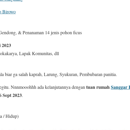
o Birowo
Gendong, & Penanaman 14 jenis pohon ficus
i 2023
Lokakarya, Lapak Komunitas, dll
a biar ga salah kaprah, Larung, Syukuran, Pembubaran panitia.
tuan rumah
Sanggar 
 segitu. Nnnmooohhh ada kelanjutannya dengan
16 Sept 2023
.
a / Hidup)